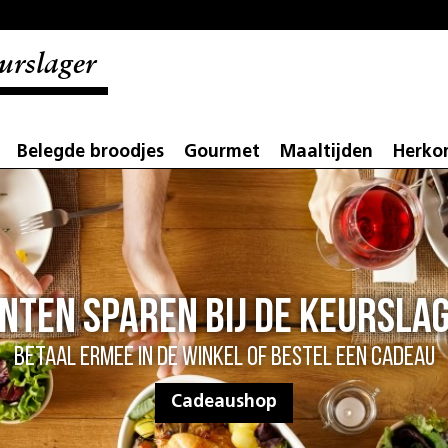
urslager
Belegde broodjes
Gourmet
Maaltijden
Herko
nten sparen bij de Keursla
Betaal ermee in de winkel of bestel een cadeau
Cadeaushop