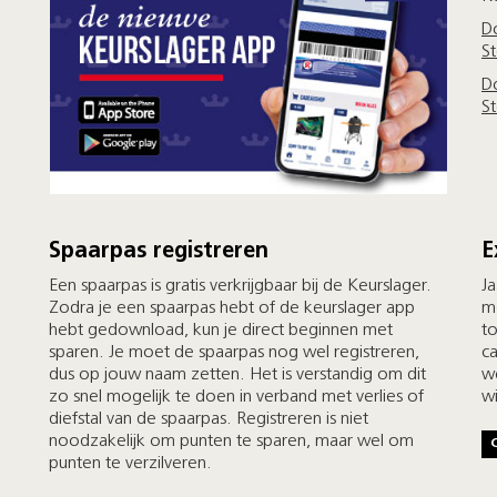
D
S
D
S
Spaarpas registreren
E
Een spaarpas is gratis verkrijgbaar bij de Keurslager.
Ja
Zodra je een spaarpas hebt of de keurslager app
m
hebt gedownload, kun je direct beginnen met
t
sparen. Je moet de spaarpas nog wel registreren,
c
dus op jouw naam zetten. Het is verstandig om dit
we
zo snel mogelijk te doen in verband met verlies of
w
diefstal van de spaarpas. Registreren is niet
noodzakelijk om punten te sparen, maar wel om
punten te verzilveren.