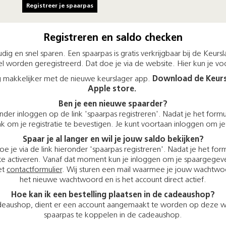
Registreer je spaarpas
Registreren en saldo checken
g en snel sparen. Een spaarpas is gratis verkrijgbaar bij de Keur
worden geregistreerd. Dat doe je via de website. Hier kun je vo
g makkelijker met de nieuwe keurslager app.
Download de Keursl
Apple store.
Ben je een nieuwe spaarder?
der inloggen op de link 'spaarpas registreren'. Nadat je het formu
link om je registratie te bevestigen. Je kunt voortaan inloggen om 
Spaar je al langer en wil je jouw saldo bekijken?
je via de link hieronder 'spaarpas registreren'. Nadat je het for
t te activeren. Vanaf dat moment kun je inloggen om je spaargegeve
et
contactformulier
. Wij sturen een mail waarmee je jouw wachtwoo
het nieuwe wachtwoord en is het account direct actief.
Hoe kan ik een bestelling plaatsen in de cadeaushop?
cadeaushop, dient er een account aangemaakt te worden op deze w
spaarpas te koppelen in de cadeaushop.