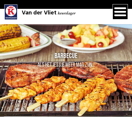
Van der Vliet
keurslager
Barbecue
Als het ietsje meer mag zijn...