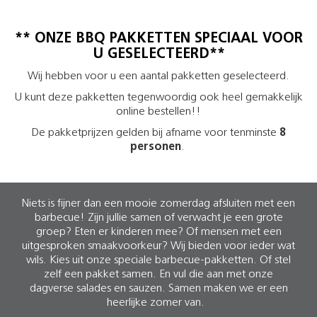
** ONZE BBQ PAKKETTEN SPECIAAL VOOR
U GESELECTEERD**
Wij hebben voor u een aantal pakketten geselecteerd.
U kunt deze pakketten tegenwoordig ook heel gemakkelijk
online bestellen!!
De pakketprijzen gelden bij afname voor tenminste
8
personen
.
Niets is fijner dan een mooie zomerdag afsluiten met een
barbecue! Zijn jullie samen of verwacht je een grote
groep? Eten er kinderen mee? Of mensen met een
uitgesproken smaakvoorkeur? Wij bieden voor ieder wat
wils. Kies uit onze speciale barbecue-pakketten. Of stel
zelf een pakket samen. En vul die aan met onze
dagverse salades en sauzen. Samen maken we er een
heerlijke zomer van.